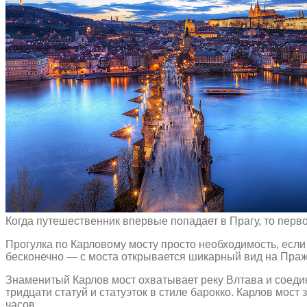
Когда путешественник впервые попадает в Прагу, то перво
Прогулка по Карловому мосту просто необходимость, если 
бесконечно — с моста открывается шикарный вид на Праж
Знаменитый Карлов мост охватывает реку Влтава и соеди
тридцати статуй и статуэток в стиле барокко. Карлов мост
часов.