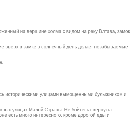
оженный на вершине холма с видом на реку Влтава, замок
ние вверх в замке в солнечный день делает незабываемые
а.
йтесь историческими улицами вымощенными булыжником и
авных улицах Малой Страны. Не бойтесь свернуть с
оне есть много интересного, кроме дорогой еды и