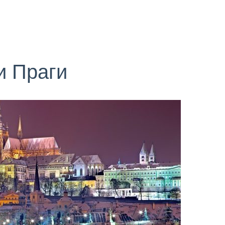
и Праги