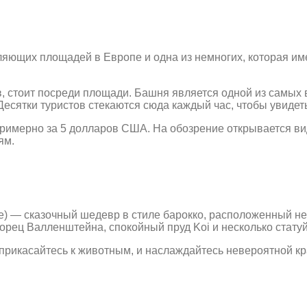
ляющих площадей в Европе и одна из немногих, которая им
, стоит посреди площади. Башня является одной из самых 
есятки туристов стекаются сюда каждый час, чтобы увидет
имерно за 5 долларов США. На обозрение открывается вид
ям.
ке) — сказочный шедевр в стиле барокко, расположенный н
орец Валленштейна, спокойный пруд Koi и несколько статуй
 прикасайтесь к животным, и наслаждайтесь невероятной кра