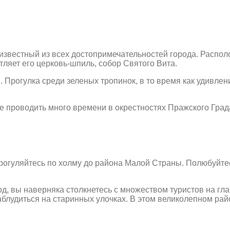
известный из всех достопримечательностей города. Распол
ляет его церковь-шпиль, собор Святого Вита.
 Прогулка среди зеленых тропинок, в то время как удивле
е проводить много времени в окрестностях Пражского Град
, прогуляйтесь по холму до района Малой Страны. Полюбу
од, вы наверняка столкнетесь с множеством туристов на гл
аблудиться на старинных улочках. В этом великолепном рай