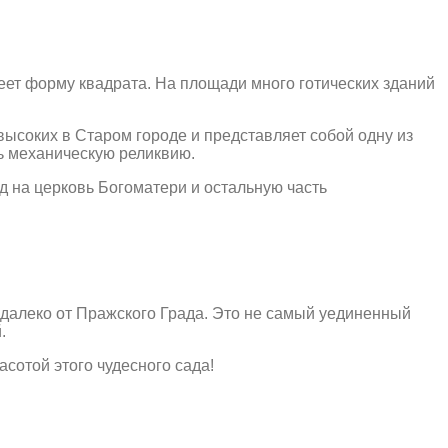
еет форму квадрата. На площади много готических зданий
высоких в Старом городе и представляет собой одну из
ь механическую реликвию.
 на церковь Богоматери и остальную часть
едалеко от Пражского Града. Это не самый уединенный
.
сотой этого чудесного сада!