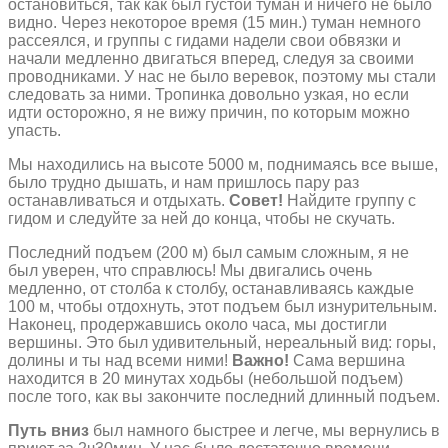
остановиться, так как был густой туман и ничего не было
видно. Через некоторое время (15 мин.) туман немного
рассеялся, и группы с гидами надели свои обвязки и
начали медленно двигаться вперед, следуя за своими
проводниками. У нас не было веревок, поэтому мы стали
следовать за ними. Тропинка довольно узкая, но если
идти осторожно, я не вижу причин, по которым можно
упасть.
Мы находились на высоте 5000 м, поднимаясь все выше,
было трудно дышать, и нам пришлось пару раз
останавливаться и отдыхать.
Совет!
Найдите группу с
гидом и следуйте за ней до конца, чтобы не скучать.
Последний подъем (200 м) был самым сложным, я не
был уверен, что справлюсь! Мы двигались очень
медленно, от столба к столбу, останавливаясь каждые
100 м, чтобы отдохнуть, этот подъем был изнурительным.
Наконец, продержавшись около часа, мы достигли
вершины. Это был удивительный, нереальный вид: горы,
долины и ты над всеми ними!
Важно!
Сама вершина
находится в 20 минутах ходьбы (небольшой подъем)
после того, как вы закончите последний длинный подъем.
Путь вниз
был намного быстрее и легче, мы вернулись в