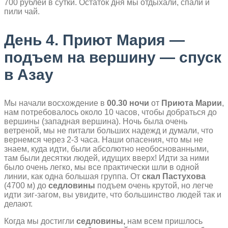
700 рублей в сутки. Остаток дня мы отдыхали, спали и
пили чай.
День 4. Приют Мария —
подъем на вершину — спуск
в Азау
Мы начали восхождение в
00.30 ночи
от
Приюта Марии
,
нам потребовалось около 10 часов, чтобы добраться до
вершины (западная вершина). Ночь была очень
ветреной, мы не питали больших надежд и думали, что
вернемся через 2-3 часа. Наши опасения, что мы не
знаем, куда идти, были абсолютно необоснованными,
там были десятки людей, идущих вверх! Идти за ними
было очень легко, мы все практически шли в одной
линии, как одна большая группа. От
скал Пастухова
(4700 м) до
седловины
подъем очень крутой, но легче
идти зиг-загом, вы увидите, что большинство людей так и
делают.
Когда мы достигли
седловины,
нам всем пришлось