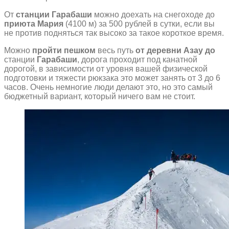
От
станции Гарабаши
можно доехать на снегоходе до
приюта Мария
(4100 м) за 500 рублей в сутки, если вы
не против подняться так высоко за такое короткое время.
Можно
пройти пешком
весь путь
от деревни Азау до
станции
Гарабаши
, дорога проходит под канатной
дорогой, в зависимости от уровня вашей физической
подготовки и тяжести рюкзака это может занять от 3 до 6
часов. Очень немногие люди делают это, но это самый
бюджетный вариант, который ничего вам не стоит.