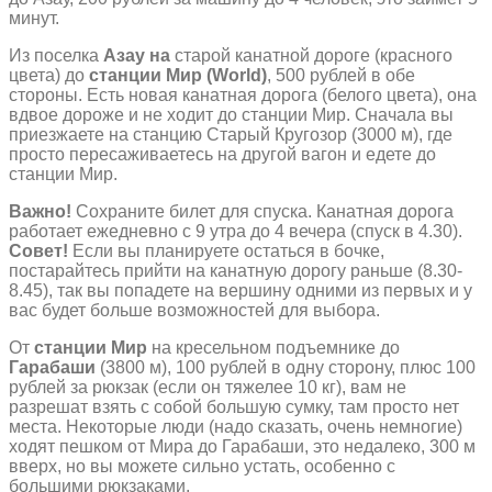
минут.
Из поселка
Азау на
старой канатной дороге (красного
цвета) до
станции Мир (
World
)
, 500 рублей в обе
стороны. Есть новая канатная дорога (белого цвета), она
вдвое дороже и не ходит до станции Мир. Сначала вы
приезжаете на станцию Старый Кругозор (3000 м), где
просто пересаживаетесь на другой вагон и едете до
станции Мир.
Важно!
Сохраните билет для спуска. Канатная дорога
работает ежедневно с 9 утра до 4 вечера (спуск в 4.30).
Совет!
Если вы планируете остаться в бочке,
постарайтесь прийти на канатную дорогу раньше (8.30-
8.45), так вы попадете на вершину одними из первых и у
вас будет больше возможностей для выбора.
От
станции Мир
на кресельном подъемнике до
Гарабаши
(3800 м), 100 рублей в одну сторону, плюс 100
рублей за рюкзак (если он тяжелее 10 кг), вам не
разрешат взять с собой большую сумку, там просто нет
места. Некоторые люди (надо сказать, очень немногие)
ходят пешком от Мира до Гарабаши, это недалеко, 300 м
вверх, но вы можете сильно устать, особенно с
большими рюкзаками.